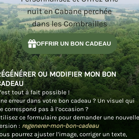
nuit en Cabane perchée
dans les Combrailles
OFFRIR UN BON CADEAU
RÉGÉNÉRER OU MODIFIER MON BON
CADEAU
’est tout à fait possible !
ne erreur dans votre bon cadeau ? Un visuel qui
e correspond pas à l’occasion ?
tilisez ce formulaire pour demander une nouvell
ersion :
regenerer-mon-bon-cadeau
ous pourrez ajuster l’image, corriger un texte,