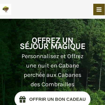
Aller
Au
Contenu
OFFREZ UN
SÉJOUR MAGIQUE
Personnalisez et Offrez
une nuit en Cabane
perchée aux Cabanes
des Combrailles
OFFRIR UN BON CADEAU