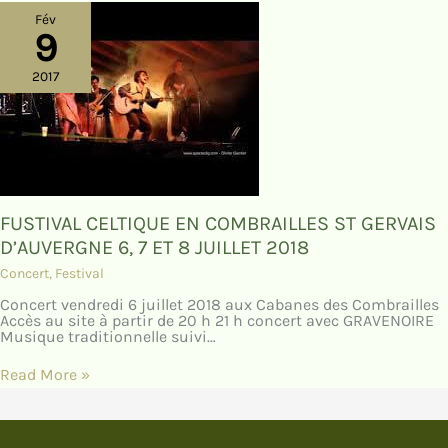
Fév
9
2017
FUSTIVAL CELTIQUE EN COMBRAILLES ST GERVAIS
D’AUVERGNE 6, 7 ET 8 JUILLET 2018
Concert
,
Festival
Concert vendredi 6 juillet 2018 aux Cabanes des Combrailles
Accès au site à partir de 20 h 21 h concert avec GRAVENOIRE
Musique traditionnelle suivi…
Read More »