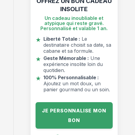
OFFREZ UN BON CADEAU
INSOLITE
Un cadeau inoubliable et
atypique qui reste gravé.
Personnalisé et valable 1 an.
Liberté Totale :
Le
★
destinataire choisit sa date, sa
cabane et sa formule.
Geste Mémorable :
Une
★
expérience insolite loin du
quotidien.
100% Personnalisable :
★
Ajoutez un mot doux, un
panier gourmand ou un soin.
JE PERSONNALISE MON
BON