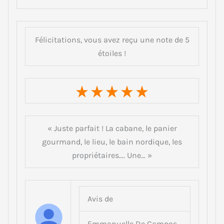
Félicitations, vous avez reçu une note de 5
étoiles !
« Juste parfait ! La cabane, le panier
gourmand, le lieu, le bain nordique, les
propriétaires…. Une… »
Avis de
E m m a n u e l l e D e C a m p o s