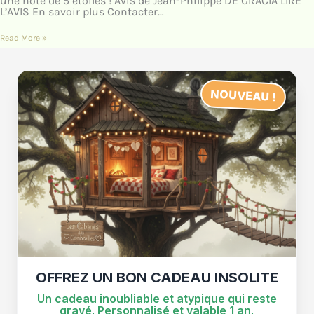
une note de 5 étoiles ! Avis de J e a n - P h i l i p p e D E G R A C I A LIRE
L’AVIS En savoir plus Contacter…
Read More »
NOUVEAU !
OFFREZ UN BON CADEAU INSOLITE
Un cadeau inoubliable et atypique qui reste
gravé. Personnalisé et valable 1 an.