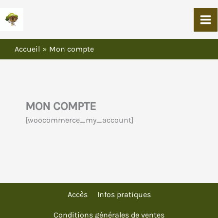
Aller
Au
Contenu
Accueil
Mon compte
MON COMPTE
[woocommerce_my_account]
Accès
Infos pratiques
Conditions générales de ventes