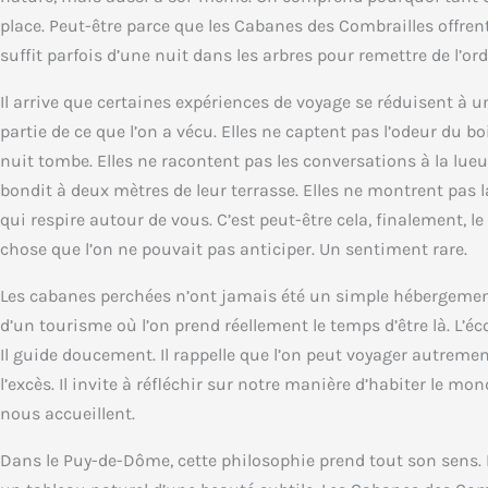
place. Peut-être parce que les Cabanes des Combrailles offren
suffit parfois d’une nuit dans les arbres pour remettre de l’or
Il arrive que certaines expériences de voyage se réduisent à un
partie de ce que l’on a vécu. Elles ne captent pas l’odeur du b
nuit tombe. Elles ne racontent pas les conversations à la lueur
bondit à deux mètres de leur terrasse. Elles ne montrent pas l
qui respire autour de vous. C’est peut-être cela, finalement, l
chose que l’on ne pouvait pas anticiper. Un sentiment rare.
Les cabanes perchées n’ont jamais été un simple hébergement. El
d’un tourisme où l’on prend réellement le temps d’être là. L’éc
Il guide doucement. Il rappelle que l’on peut voyager autreme
l’excès. Il invite à réfléchir sur notre manière d’habiter le mo
nous accueillent.
Dans le Puy-de-Dôme, cette philosophie prend tout son sens. Le