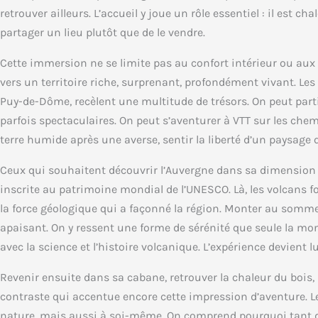
retrouver ailleurs. L’accueil y joue un rôle essentiel : il est c
partager un lieu plutôt que de le vendre.
Cette immersion ne se limite pas au confort intérieur ou au
vers un territoire riche, surprenant, profondément vivant. L
Puy-de-Dôme, recèlent une multitude de trésors. On peut parti
parfois spectaculaires. On peut s’aventurer à VTT sur les chem
terre humide après une averse, sentir la liberté d’un paysage q
Ceux qui souhaitent découvrir l’Auvergne dans sa dimension 
inscrite au patrimoine mondial de l’UNESCO. Là, les volcans
la force géologique qui a façonné la région. Monter au somm
apaisant. On y ressent une forme de sérénité que seule la mont
avec la science et l’histoire volcanique. L’expérience devient
Revenir ensuite dans sa cabane, retrouver la chaleur du bois, l
contraste qui accentue encore cette impression d’aventure. L
nature, mais aussi à soi-même. On comprend pourquoi tant 