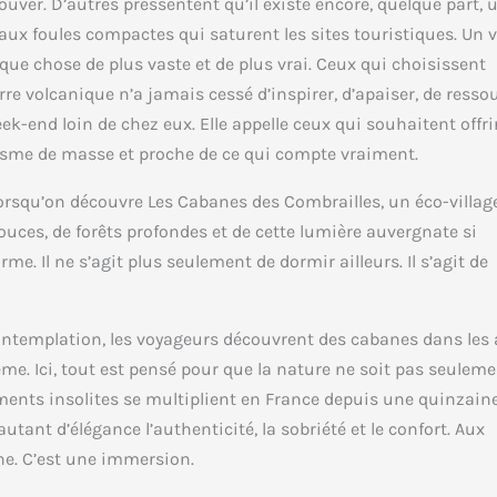
ouver. D’autres pressentent qu’il existe encore, quelque part, 
 aux foules compactes qui saturent les sites touristiques. Un 
elque chose de plus vaste et de plus vrai. Ceux qui choisissent
re volcanique n’a jamais cessé d’inspirer, d’apaiser, de ressou
k-end loin de chez eux. Elle appelle ceux qui souhaitent offri
risme de masse et proche de ce qui compte vraiment.
lorsqu’on découvre Les Cabanes des Combrailles, un éco-villag
ouces, de forêts profondes et de cette lumière auvergnate si
rme. Il ne s’agit plus seulement de dormir ailleurs. Il s’agit de
ontemplation, les voyageurs découvrent des cabanes dans les 
ême. Ici, tout est pensé pour que la nature ne soit pas seulem
ements insolites se multiplient en France depuis une quinzain
tant d’élégance l’authenticité, la sobriété et le confort. Aux
ne. C’est une immersion.