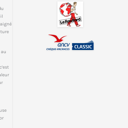
du
il
baigné
iture
 au
c’est
aleur
ur
ause
or