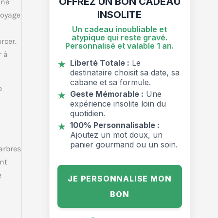
OFFREZ UN BON CADEAU
une
INSOLITE
voyage
Un cadeau inoubliable et
atypique qui reste gravé.
rcer.
Personnalisé et valable 1 an.
r à
Liberté Totale :
Le
★
destinataire choisit sa date, sa
cabane et sa formule.
e
Geste Mémorable :
Une
★
expérience insolite loin du
quotidien.
100% Personnalisable :
★
Ajoutez un mot doux, un
panier gourmand ou un soin.
arbres
ent
e
JE PERSONNALISE MON
BON