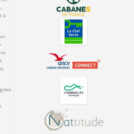
,
t à
 un
s
 ce
s
es
égrées
u