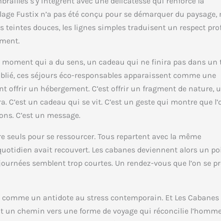
railles s’y intègrent avec une délicatesse qui renforce la
lage Fustix n’a pas été conçu pour se démarquer du paysage,
les teintes douces, les lignes simples traduisent un respect pr
ement.
moment qui a du sens, un cadeau qui ne finira pas dans un ti
oublié, ces séjours éco-responsables apparaissent comme une
ent offrir un hébergement. C’est offrir un fragment de nature, 
. C’est un cadeau qui se vit. C’est un geste qui montre que l’
ions. C’est un message.
ore seuls pour se ressourcer. Tous repartent avec la même
 quotidien avait recouvert. Les cabanes deviennent alors un po
s journées semblent trop courtes. Un rendez-vous que l’on se 
aît comme un antidote au stress contemporain. Et Les Cabanes
rent un chemin vers une forme de voyage qui réconcilie l’homm