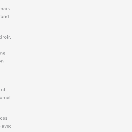
 mais
ofond
roir,
une
on
int
promet
 des
e avec