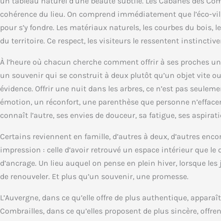
un tableau naturel d’une beauté subtile. Les Cabanes des Comb
cohérence du lieu. On comprend immédiatement que l’éco-vil
pour s’y fondre. Les matériaux naturels, les courbes du bois, 
du territoire. Ce respect, les visiteurs le ressentent instinctiv
À l’heure où chacun cherche comment offrir à ses proches un 
un souvenir qui se construit à deux plutôt qu’un objet vite 
évidence. Offrir une nuit dans les arbres, ce n’est pas seulem
émotion, un réconfort, une parenthèse que personne n’effacera
connaît l’autre, ses envies de douceur, sa fatigue, ses aspirat
Certains reviennent en famille, d’autres à deux, d’autres enc
impression : celle d’avoir retrouvé un espace intérieur que le
d’ancrage. Un lieu auquel on pense en plein hiver, lorsque le
de renouveler. Et plus qu’un souvenir, une promesse.
L’Auvergne, dans ce qu’elle offre de plus authentique, appar
Combrailles, dans ce qu’elles proposent de plus sincère, off