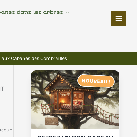
banes dans les arbres
er aux Cabanes des Combrailles
NOUVEAU !
NT
aucoup