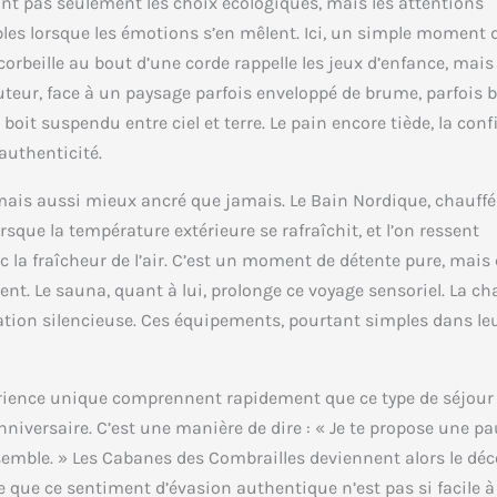
sont pas seulement les choix écologiques, mais les attentions
les lorsque les émotions s’en mêlent. Ici, un simple moment 
orbeille au bout d’une corde rappelle les jeux d’enfance, mais 
uteur, face à un paysage parfois enveloppé de brume, parfois 
boit suspendu entre ciel et terre. Le pain encore tiède, la conf
authenticité.
 mais aussi mieux ancré que jamais. Le Bain Nordique, chauffé
rsque la température extérieure se rafraîchit, et l’on ressent
la fraîcheur de l’air. C’est un moment de détente pure, mais 
nt. Le sauna, quant à lui, prolonge ce voyage sensoriel. La ch
mplation silencieuse. Ces équipements, pourtant simples dans le
périence unique comprennent rapidement que ce type de séjour
iversaire. C’est une manière de dire : « Je te propose une p
mble. » Les Cabanes des Combrailles deviennent alors le déc
 que ce sentiment d’évasion authentique n’est pas si facile à