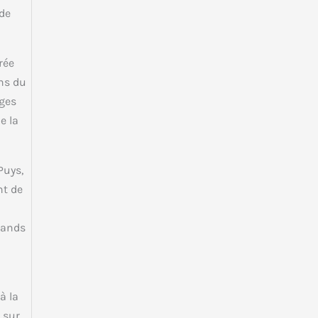
 de
rée
ns du
rges
e la
Puys,
nt de
rands
à la
 sur