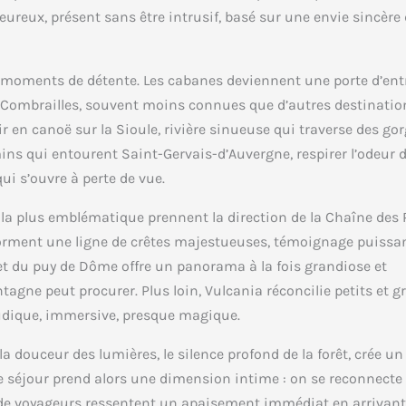
haleureux, présent sans être intrusif, basé sur une envie sincère
x moments de détente. Les cabanes deviennent une porte d’ent
es Combrailles, souvent moins connues que d’autres destinatio
r en canoë sur la Sioule, rivière sinueuse qui traverse des go
ins qui entourent Saint-Gervais-d’Auvergne, respirer l’odeur d
ui s’ouvre à perte de vue.
la plus emblématique prennent la direction de la Chaîne des 
 forment une ligne de crêtes majestueuses, témoignage puissa
et du puy de Dôme offre un panorama à la fois grandiose et
agne peut procurer. Plus loin, Vulcania réconcilie petits et g
 ludique, immersive, presque magique.
a douceur des lumières, le silence profond de la forêt, crée un
e séjour prend alors une dimension intime : on se reconnecte 
de voyageurs ressentent un apaisement immédiat en arrivant