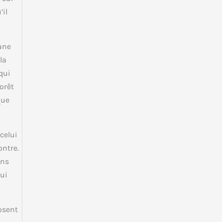
’il
’une
la
qui
orêt
que
celui
ontre.
ans
qui
posent