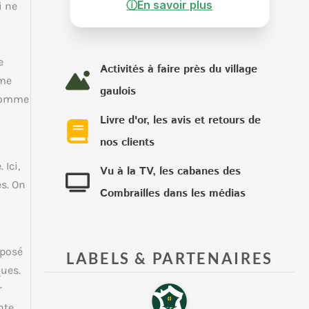
ⓘ
En savoir plus
i ne
e
Activités à faire près du village
sme
gaulois
 comme
Livre d'or, les avis et retours de
nos clients
Ici,
Vu à la TV, les cabanes des
es. On
Combrailles dans les médias
mposé
LABELS & PARTENAIRES
ques.
r
nte,