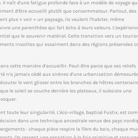
. Il naît d’une fatigue profonde face à un modèle de voyage qu
entiment d’être accueilli plutôt que consommateur. Partout, des
ent plus « voir » un paysage, ils veulent l’habiter, même
 vivre une parenthèse qui fait écho à leurs valeurs. L’expérienc
ntiel que le souvenir matériel. Cette transition vers un touri
ements insolites qui essaiment dans des régions préservées
ns cette manière d’accueillir. Peut-être parce que ses reliefs
ité n’a jamais cédé aux sirènes d’une urbanisation démesurée. 
écouter le vent glisser entre les branches de hêtres centenair
ue le soleil se couche derrière les plateaux, il subsiste une
ovoquer.
t toute leur singularité. L’éco-village, baptisé Fustix, est co
précision dans une technique ancestrale venue des pays nordi
bergements : chaque pièce respire la fibre du bois, chaque mu
nts. On ressent une sensation à la fois primitive et rassura