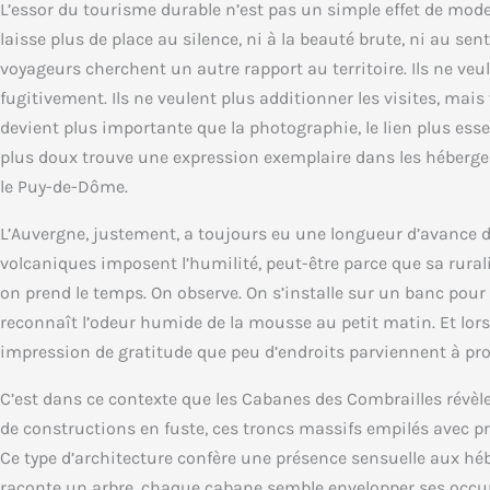
L’essor du tourisme durable n’est pas un simple effet de mode
laisse plus de place au silence, ni à la beauté brute, ni au s
voyageurs cherchent un autre rapport au territoire. Ils ne veul
fugitivement. Ils ne veulent plus additionner les visites, mais
devient plus importante que la photographie, le lien plus esse
plus doux trouve une expression exemplaire dans les héberg
le Puy-de-Dôme.
L’Auvergne, justement, a toujours eu une longueur d’avance da
volcaniques imposent l’humilité, peut-être parce que sa rural
on prend le temps. On observe. On s’installe sur un banc pour 
reconnaît l’odeur humide de la mousse au petit matin. Et lorsq
impression de gratitude que peu d’endroits parviennent à pr
C’est dans ce contexte que les Cabanes des Combrailles révèlen
de constructions en fuste, ces troncs massifs empilés avec 
Ce type d’architecture confère une présence sensuelle aux hé
raconte un arbre, chaque cabane semble envelopper ses occupa