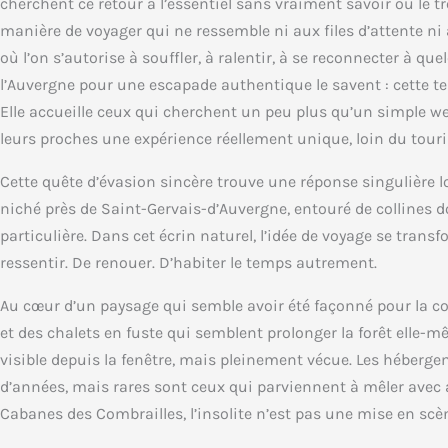
cherchent ce retour à l’essentiel sans vraiment savoir où le tr
manière de voyager qui ne ressemble ni aux files d’attente ni
où l’on s’autorise à souffler, à ralentir, à se reconnecter à qu
l’Auvergne pour une escapade authentique le savent : cette ter
Elle accueille ceux qui cherchent un peu plus qu’un simple wee
leurs proches une expérience réellement unique, loin du tou
Cette quête d’évasion sincère trouve une réponse singulière 
niché près de Saint-Gervais-d’Auvergne, entouré de collines d
particulière. Dans cet écrin naturel, l’idée de voyage se transfo
ressentir. De renouer. D’habiter le temps autrement.
Au cœur d’un paysage qui semble avoir été façonné pour la c
et des chalets en fuste qui semblent prolonger la forêt elle-m
visible depuis la fenêtre, mais pleinement vécue. Les héberg
d’années, mais rares sont ceux qui parviennent à mêler avec au
Cabanes des Combrailles, l’insolite n’est pas une mise en scè