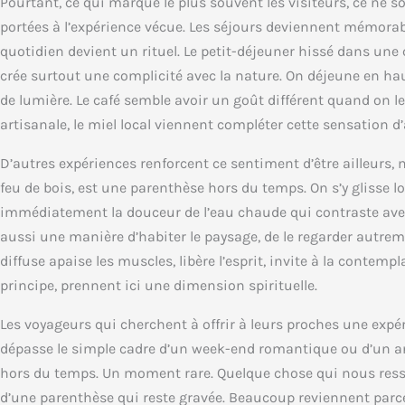
Pourtant, ce qui marque le plus souvent les visiteurs, ce ne 
portées à l’expérience vécue. Les séjours deviennent mémorab
quotidien devient un rituel. Le petit-déjeuner hissé dans une c
crée surtout une complicité avec la nature. On déjeune en ha
de lumière. Le café semble avoir un goût différent quand on le 
artisanale, le miel local viennent compléter cette sensation d’
D’autres expériences renforcent ce sentiment d’être ailleurs,
feu de bois, est une parenthèse hors du temps. On s’y glisse lo
immédiatement la douceur de l’eau chaude qui contraste avec 
aussi une manière d’habiter le paysage, de le regarder autreme
diffuse apaise les muscles, libère l’esprit, invite à la conte
principe, prennent ici une dimension spirituelle.
Les voyageurs qui cherchent à offrir à leurs proches une ex
dépasse le simple cadre d’un week-end romantique ou d’un ann
hors du temps. Un moment rare. Quelque chose qui nous resse
d’une parenthèse qui reste gravée. Beaucoup reviennent parce