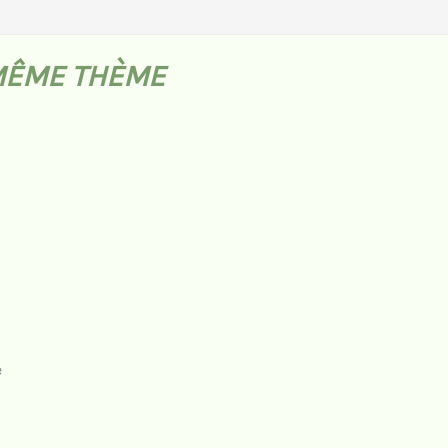
MÊME THÈME
e