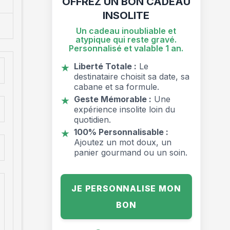
OFFREZ UN BON CADEAU
INSOLITE
Un cadeau inoubliable et
atypique qui reste gravé.
Personnalisé et valable 1 an.
Liberté Totale :
Le
★
destinataire choisit sa date, sa
cabane et sa formule.
Geste Mémorable :
Une
★
expérience insolite loin du
quotidien.
100% Personnalisable :
★
Ajoutez un mot doux, un
panier gourmand ou un soin.
JE PERSONNALISE MON
BON