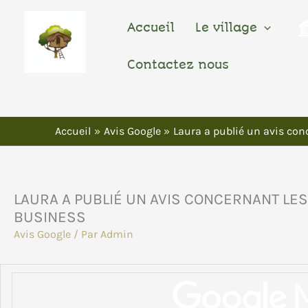
Aller
Au
Accueil
Le village
Contenu
Contactez nous
Accueil
Avis Google
Laura a publié un avis co
LAURA A PUBLIÉ UN AVIS CONCERNANT LE
BUSINESS
Avis Google
/ Par
Admin