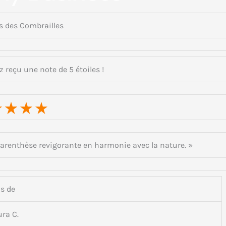
s des Combrailles
z reçu une note de 5 étoiles !
 Parenthèse revigorante en harmonie avec la nature. »
is de
u r a C .