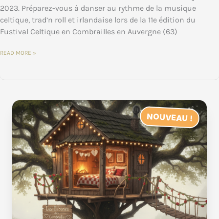
2023. Préparez-vous à danser au rythme de la musique
celtique, trad’n roll et irlandaise lors de la 11e édition du
Fustival Celtique en Combrailles en Auvergne (63)
FESTIVAL
READ MORE »
:
LE
11ÈME FUSTIVAL
ARRIVE.
RÉSERVEZ
VOTRE
WEEK-
END
NOUVEAU !