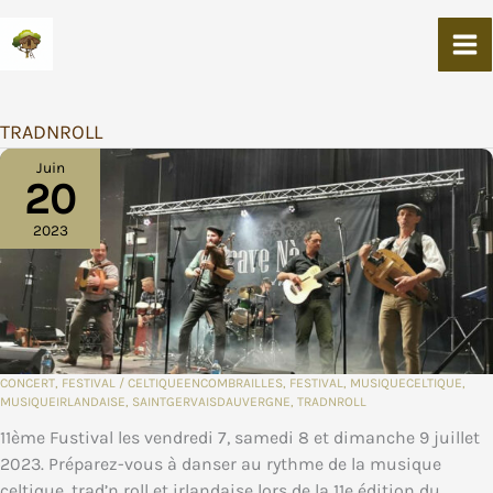
Aller
Au
Contenu
TRADNROLL
Juin
20
2023
CONCERT
,
FESTIVAL
/
CELTIQUEENCOMBRAILLES
,
FESTIVAL
,
MUSIQUECELTIQUE
,
MUSIQUEIRLANDAISE
,
SAINTGERVAISDAUVERGNE
,
TRADNROLL
11ème Fustival les vendredi 7, samedi 8 et dimanche 9 juillet
2023. Préparez-vous à danser au rythme de la musique
celtique, trad’n roll et irlandaise lors de la 11e édition du