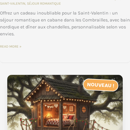
SAINT-VALENTIN
,
SÉJOUR ROMANTIQUE
Offrez un cadeau inoubliable pour la Saint-Valentin : un
séjour romantique en cabane dans les Combrailles, avec bain
nordique et dîner aux chandelles, personnalisable selon vos
envies.
SAINT-
READ MORE »
VALENTIN
:
OFFREZ
UN
SÉJOUR
ROMANTIQUE
EN
CABANE
DANS
LES
NOUVEAU !
COMBRAILLES