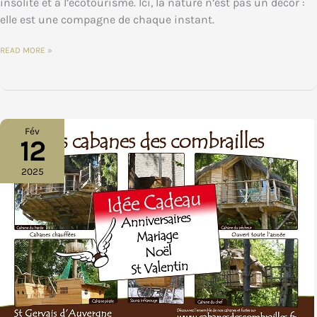
insolite et à l’écotourisme. Ici, la nature n’est pas un décor :
elle est une compagne de chaque instant.
OFFRIR
READ MORE »
UNE
PARENTHÈSE
NATURE
AU
CŒUR
DES
COMBRAILLES
:
ET
Fév
SI
12
LE
PLUS
BEAU
CADEAU
2025
ÉTAIT
UNE
NUIT
PERCHÉE
?