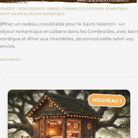
CONCERT
/
BONS CADEAUX
,
CABANE
,
COMBRAILLES
,
ESCAPADE ROMANTIQUE
,
SAINT-VALENTIN
,
SÉJOUR ROMANTIQUE
Offrez un cadeau inoubliable pour la Saint-Valentin : un
séjour romantique en cabane dans les Combrailles, avec bain
nordique et dîner aux chandelles, personnalisable selon vos
envies.
SAINT-
READ MORE »
VALENTIN
:
OFFREZ
UN
SÉJOUR
ROMANTIQUE
EN
CABANE
DANS
LES
NOUVEAU !
COMBRAILLES