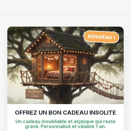
2022
:
LES
TROTTINETTES
ÉLECTRIQUES
TOUT
TERRAIN
DES
CABANES
DES
NOUVEAU !
COMBRAILLES
OFFREZ UN BON CADEAU INSOLITE
Un cadeau inoubliable et atypique qui reste
gravé. Personnalisé et valable 1 an.