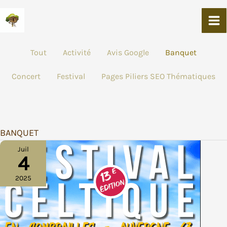
Aller
Au
Contenu
FILTRER
Tout
Activité
Avis Google
Banquet
LES
PUBLICATIONS
Concert
Festival
Pages Piliers SEO Thématiques
PAR
CATÉGORIE
BANQUET
Juil
4
2025