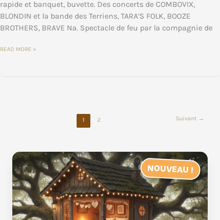
rapide et banquet, buvette. Des concerts de COMBOVIX,
BLONDIN et la bande des Terriens, TARA’S FOLK, BOOZE
BROTHERS, BRAVE Na. Spectacle de feu par la compagnie de
9EME
READ MORE »
FUSTIVAL
CELTIQUE
DE
ST
GERVAIS
D’AUVERGNE
LES
2,3
ET
4
JUILLET
Suivant
→
2021
1
2
NOUVEAU !