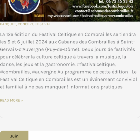
BANQUET
,
CONCERT
,
FESTIVAL
La 12e édition du Festival Celtique en Combrailles se tiendra
les 5 et 6 juillet 2024 aux Cabanes des Combrailles à Saint-
Gervais-d’Auvergne (Puy-de-Dôme). Deux jours de festivités
pour célébrer la culture celtique à travers la musique, la
danse, les jeux et la gastronomie. #festivalceltique,
#combrailles, #auvergne Au programme de cette édition : Le
Festival Celtique en Combrailles est un événement convivial
et familial à ne pas manquer ! Informations pratiques
PLONGEZ
READ MORE »
DANS
L’UNIVERS
CELTIQUE
LORS
DU
FESTIVAL
CELTIQUE
EN
COMBRAILLES
Juin
!