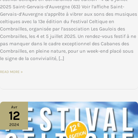
2025 Saint-Gervais-d’Auvergne (63) Voir l’affiche Saint-
Gervais-d’Auvergne s’apprête à vibrer aux sons des musiques
celtiques avec la 13e édition du Festival Celtique en
Combrailles, organisée par l’association Les Gaulois des
Combrailles, les 4 et 5 juillet 2025. Un rendez-vous festif à ne
pas manquer dans le cadre exceptionnel des Cabanes des
Combrailles, en pleine nature, pour un week-end placé sous
le signe de la convivialité, […]
FESTIVAL
READ MORE »
CELTIQUE
EN
COMBRAILLES•13E ÉDITION
•
4
&
5
JUILLET
2025
Avr
À
12
SAINT-
GERVAIS-
D’AUVERGNE
(63)
2024