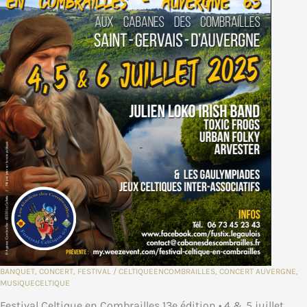
BANQUET
,
CONCERT
,
FESTIVAL
/
CELTIQUEENCOMBRAILLES
,
CONCERT AUVERGNE
,
MUSIQUECELTIQUE
Festival Celtique en Combrailles 13e édition • 4 & 5 juillet