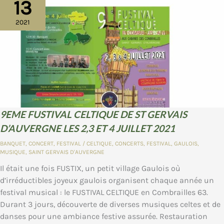
13
2021
9EME FUSTIVAL CELTIQUE DE ST GERVAIS
D’AUVERGNE LES 2,3 ET 4 JUILLET 2021
BANQUET
,
CONCERT
,
FESTIVAL
/
CELTIQUE
,
CONCERTS
,
FESTIVAL
,
GAULOIS
,
MUSIQUE
,
SAINT GERVAIS D'AUVERGNE
Il était une fois FUSTIX, un petit village Gaulois où
d’irréductibles joyeux gaulois organisent chaque année un
festival musical : le FUSTIVAL CELTIQUE en Combrailles 63.
Durant 3 jours, découverte de diverses musiques celtes et de
danses pour une ambiance festive assurée. Restauration