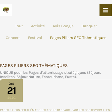
Aller
Au
Contenu
FILTRER
Tout
Activité
Avis Google
Banquet
LES
PUBLICATIONS
Concert
Festival
Pages Piliers SEO Thématiques
PAR
CATÉGORIE
PAGES PILIERS SEO THÉMATIQUES
UNIQUE pour les Pages d’atterrissage stratégiques (Séjours
Insolites, Séjour Nature, Écotourisme, Fuste).
Oct
21
2025
PAGES PILIERS SEO THÉMATIQUES
/
BONS CADEAUX
,
CABANES DES COMBRAILLES
,