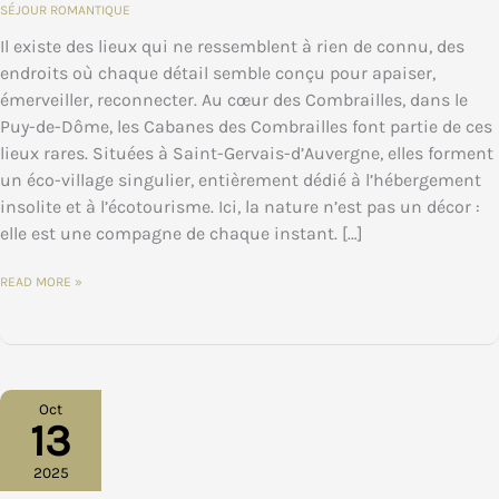
SÉJOUR ROMANTIQUE
Il existe des lieux qui ne ressemblent à rien de connu, des
endroits où chaque détail semble conçu pour apaiser,
émerveiller, reconnecter. Au cœur des Combrailles, dans le
Puy-de-Dôme, les Cabanes des Combrailles font partie de ces
lieux rares. Situées à Saint-Gervais-d’Auvergne, elles forment
un éco-village singulier, entièrement dédié à l’hébergement
insolite et à l’écotourisme. Ici, la nature n’est pas un décor :
elle est une compagne de chaque instant. […]
OFFRIR
READ MORE »
UNE
PARENTHÈSE
NATURE
AU
CŒUR
DES
COMBRAILLES
:
ET
Oct
SI
13
LE
PLUS
BEAU
CADEAU
2025
ÉTAIT
UNE