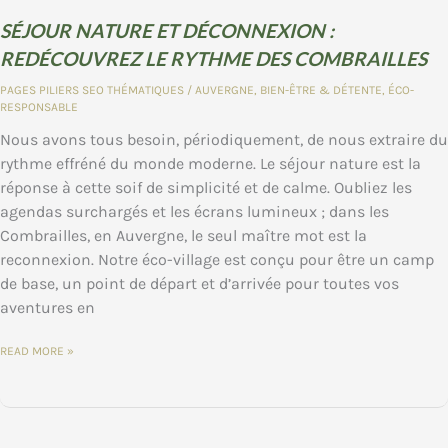
NUIT
PERCHÉE
SÉJOUR NATURE ET DÉCONNEXION :
?
REDÉCOUVREZ LE RYTHME DES COMBRAILLES
PAGES PILIERS SEO THÉMATIQUES
/
AUVERGNE
,
BIEN-ÊTRE & DÉTENTE
,
ÉCO-
RESPONSABLE
Nous avons tous besoin, périodiquement, de nous extraire du
rythme effréné du monde moderne. Le séjour nature est la
réponse à cette soif de simplicité et de calme. Oubliez les
agendas surchargés et les écrans lumineux ; dans les
Combrailles, en Auvergne, le seul maître mot est la
reconnexion. Notre éco-village est conçu pour être un camp
de base, un point de départ et d’arrivée pour toutes vos
aventures en
SÉJOUR
READ MORE »
NATURE
ET
DÉCONNEXION
:
REDÉCOUVREZ
LE
RYTHME
DES