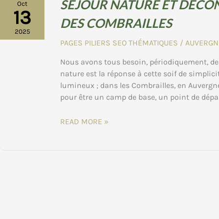
SÉJOUR NATURE ET DÉCO
Oct
13
DES COMBRAILLES
2025
PAGES PILIERS SEO THÉMATIQUES
/
AUVERGN
Nous avons tous besoin, périodiquement, de
nature est la réponse à cette soif de simplic
lumineux ; dans les Combrailles, en Auvergne
pour être un camp de base, un point de dépar
SÉJOUR
READ MORE »
NATURE
ET
DÉCONNEXION
:
REDÉCOUVREZ
LE
RYTHME
DES
COMBRAILLES