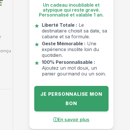
E
Un cadeau inoubliable et
atypique qui reste gravé.
Personnalisé et valable 1 an.
Liberté Totale :
Le
★
destinataire choisit sa date, sa
cabane et sa formule.
r
Geste Mémorable :
Une
★
expérience insolite loin du
 conçu
quotidien.
100% Personnalisable :
★
Ajoutez un mot doux, un
panier gourmand ou un soin.
JE PERSONNALISE MON
BON
ⓘ
En savoir plus