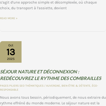
s’agit d’une approche simple et décomplexée, où chaque
choix, du transport à l’assiette, devient
TOURISME
READ MORE »
DURABLE
EN
AUVERGNE
:
COMMENT
VOYAGER
ET
S’ÉMERVEILLER
EN
Oct
RESPECTANT
13
LA
NATURE
2025
SÉJOUR NATURE ET DÉCONNEXION :
REDÉCOUVREZ LE RYTHME DES COMBRAILLES
PAGES PILIERS SEO THÉMATIQUES
/
AUVERGNE
,
BIEN-ÊTRE & DÉTENTE
,
ÉCO-
RESPONSABLE
Nous avons tous besoin, périodiquement, de nous extraire du
rythme effréné du monde moderne. Le séjour nature est la