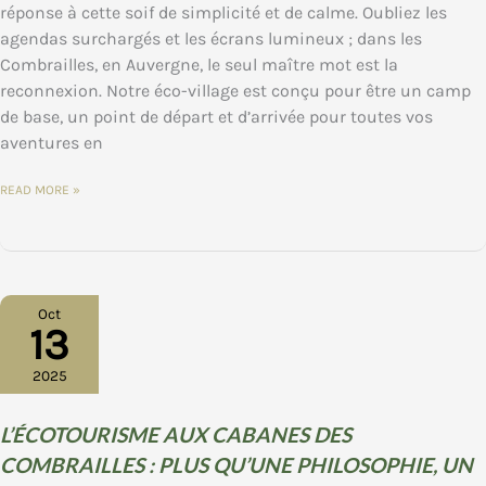
réponse à cette soif de simplicité et de calme. Oubliez les
agendas surchargés et les écrans lumineux ; dans les
Combrailles, en Auvergne, le seul maître mot est la
reconnexion. Notre éco-village est conçu pour être un camp
de base, un point de départ et d’arrivée pour toutes vos
aventures en
SÉJOUR
READ MORE »
NATURE
ET
DÉCONNEXION
:
REDÉCOUVREZ
LE
RYTHME
DES
COMBRAILLES
Oct
13
2025
L’ÉCOTOURISME AUX CABANES DES
COMBRAILLES : PLUS QU’UNE PHILOSOPHIE, UN