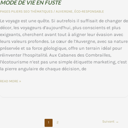
MODE DE VIE EN FUSTE
PAGES PILIERS SEO THÉMATIQUES
/
AUVERGNE
,
ÉCO-RESPONSABLE
Le voyage est une quête. Si autrefois il suffisait de changer de
décor, les voyageurs d’aujourd’hui, plus conscients et plus
exigeants, cherchent avant tout à aligner leur évasion avec
leurs valeurs profondes. Le cœur de l’Auvergne, avec sa nature
préservée et sa force géologique, offre un terrain idéal pour
réinventer l’hospitalité. Aux Cabanes des Combrailles,
l’écotourisme n’est pas une simple étiquette marketing, c’est
la pierre angulaire de chaque décision, de
L’ÉCOTOURISME
READ MORE »
AUX
CABANES
DES
COMBRAILLES
:
PLUS
QU’UNE
PHILOSOPHIE,
UN
MODE
DE
Suivant
→
VIE
1
2
EN