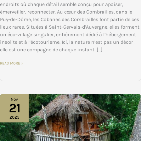
endroits où chaque détail semble conçu pour apaiser,
émerveiller, reconnecter. Au cœur des Combrailles, dans le
Puy-de-Dôme, les Cabanes des Combrailles font partie de ces
lieux rares. Situées à Saint-Gervais-d’Auvergne, elles forment
un éco-village singulier, entièrement dédié à l’hébergement
insolite et à l’écotourisme. Ici, la nature n’est pas un décor :
elle est une compagne de chaque instant. […]
OFFRIR
READ MORE »
UNE
PARENTHÈSE
NATURE
AU
CŒUR
DES
COMBRAILLES
:
ET
Nov
SI
21
LE
PLUS
BEAU
CADEAU
2025
ÉTAIT
UNE
NUIT
PERCHÉE
?