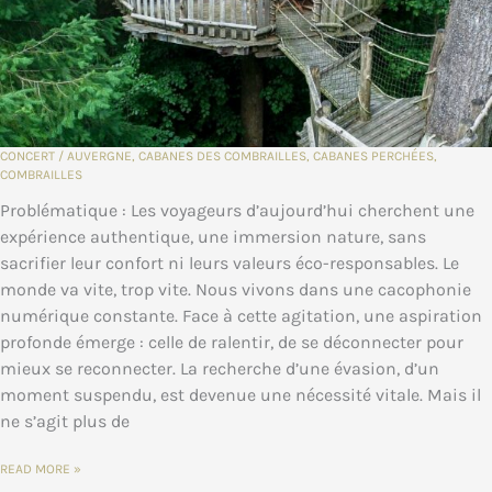
CONCERT
/
AUVERGNE
,
CABANES DES COMBRAILLES
,
CABANES PERCHÉES
,
COMBRAILLES
Problématique : Les voyageurs d’aujourd’hui cherchent une
expérience authentique, une immersion nature, sans
sacrifier leur confort ni leurs valeurs éco-responsables. Le
monde va vite, trop vite. Nous vivons dans une cacophonie
numérique constante. Face à cette agitation, une aspiration
profonde émerge : celle de ralentir, de se déconnecter pour
mieux se reconnecter. La recherche d’une évasion, d’un
moment suspendu, est devenue une nécessité vitale. Mais il
ne s’agit plus de
LA
READ MORE »
QUÊTE