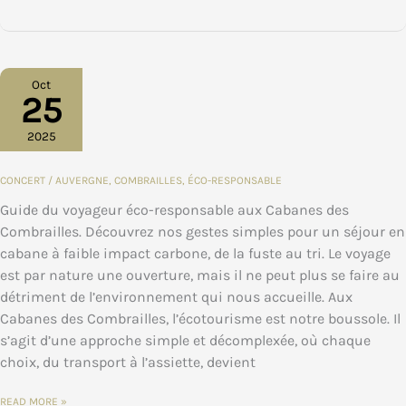
DU
SENS
EN
PLEINE
NATURE
:
LES
CABANES
Oct
DES
25
COMBRAILLES,
RÉFÉRENCE
DE
L’ÉCOTOURISME
2025
ET
DES
SÉJOURS
INSOLITES
CONCERT
/
AUVERGNE
,
COMBRAILLES
,
ÉCO-RESPONSABLE
EN
AUVERGNE
Guide du voyageur éco-responsable aux Cabanes des
Combrailles. Découvrez nos gestes simples pour un séjour en
cabane à faible impact carbone, de la fuste au tri. Le voyage
est par nature une ouverture, mais il ne peut plus se faire au
détriment de l’environnement qui nous accueille. Aux
Cabanes des Combrailles, l’écotourisme est notre boussole. Il
s’agit d’une approche simple et décomplexée, où chaque
choix, du transport à l’assiette, devient
TOURISME
READ MORE »