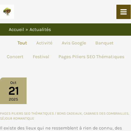
Aller
Au
Contenu
Accueil
Actualités
FILTRER
Tout
Activité
Avis Google
Banquet
LES
PUBLICATIONS
Concert
Festival
Pages Piliers SEO Thématiques
PAR
CATÉGORIE
Oct
21
2025
PAGES PILIERS SEO THÉMATIQUES
/
BONS CADEAUX
,
CABANES DES COMBRAILLES
,
SÉJOUR ROMANTIQUE
Il existe des lieux qui ne ressemblent à rien de connu, des